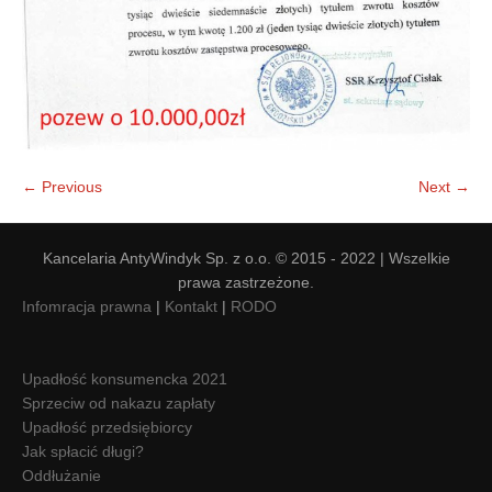
← Previous
Next →
Kancelaria AntyWindyk Sp. z o.o. © 2015 - 2022 | Wszelkie
prawa zastrzeżone.
Infomracja prawna
|
Kontakt
|
RODO
Upadłość konsumencka 2021
Sprzeciw od nakazu zapłaty
Upadłość przedsiębiorcy
Jak spłacić długi?
Oddłużanie