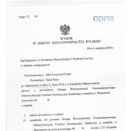
Doradztwo prawne
Negocjacje z wierzycielami
Doradztwo & konsulting
Doradztwo & konsulting