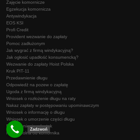
Zajęcie komornicze
Egzekucja komornicza
Antywindykacja
EOS KSI
Profi Credit
Provident wezwanie do zapłaty
Pomoc zadłużonym
Jak wygrać z firmą windykacyjną?
Jak ogłosić upadłość konsumencką?
Wezwanie do zapłaty Hoist Polska
Kruk PIT-11
Przedawnienie długu
Odpowiedź na pozew o zapłatę
Ugoda z firmą windykacyjną
Wniosek o rozłożenie długu na raty
Nakaz zapłaty w postępowaniu upominawczym
Wniosek o informację o długu
Wniosek o umorzenie części długu
Przedawnienie odsetek
Zadzwoń
Kwota wolna od komornika