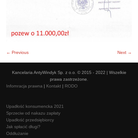
← Previous
Next →
Kancelaria AntyWindyk Sp. z o.o. © 2015 - 2022 | Wszelkie
prawa zastrzeżone.
Infomracja prawna
|
Kontakt
|
RODO
Upadłość konsumencka 2021
Sprzeciw od nakazu zapłaty
Upadłość przedsiębiorcy
Jak spłacić długi?
Oddłużanie