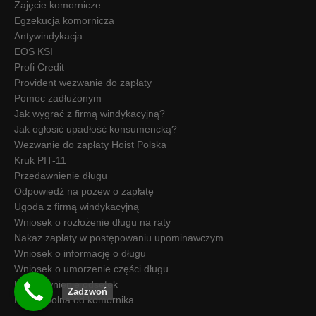
Zajęcie komornicze
Egzekucja komornicza
Antywindykacja
EOS KSI
Profi Credit
Provident wezwanie do zapłaty
Pomoc zadłużonym
Jak wygrać z firmą windykacyjną?
Jak ogłosić upadłość konsumencką?
Wezwanie do zapłaty Hoist Polska
Kruk PIT-11
Przedawnienie długu
Odpowiedź na pozew o zapłatę
Ugoda z firmą windykacyjną
Wniosek o rozłożenie długu na raty
Nakaz zapłaty w postępowaniu upominawczym
Wniosek o informację o długu
Wniosek o umorzenie części długu
Przedawnienie odsetek
Zadzwoń
Kwota wolna od komornika