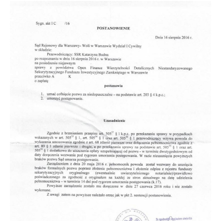
Doradztwo prawne
Negocjacje z wierzycielami
Doradztwo & konsulting
Doradztwo & konsulting