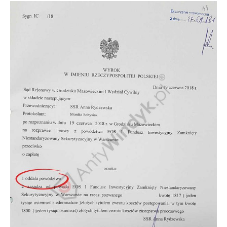
Doradztwo prawne
Negocjacje z wierzycielami
Doradztwo & konsulting
Doradztwo & konsulting