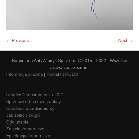
← Previous
Next →
Kancelaria AntyWindyk Sp. z o.o. © 2015 - 2022 | Wszelkie
prawa zastrzeżone.
Infomracja prawna
|
Kontakt
|
RODO
Upadłość konsumencka 2021
Sprzeciw od nakazu zapłaty
Upadłość przedsiębiorcy
Jak spłacić długi?
Oddłużanie
Zajęcie komornicze
Egzekucja komornicza