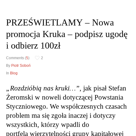
PRZEŚWIETLAMY – Nowa
Obrona w sądzie
promocja Kruka – podpisz ugodę
Reprezentacja procesowa
i odbierz 100zł
Comments (
5
)
2
By
Piotr Soboń
In
Blog
„Rozdzióbią nas kruki…”
, jak pisał Stefan
Żeromski w noweli dotyczącej Powstania
Styczniowego. We współczesnych czasach
problem ma się zgoła inaczej i dotyczy
wszystkich, którzy wpadli do
portfela wierzytelności grupy kapitałowej