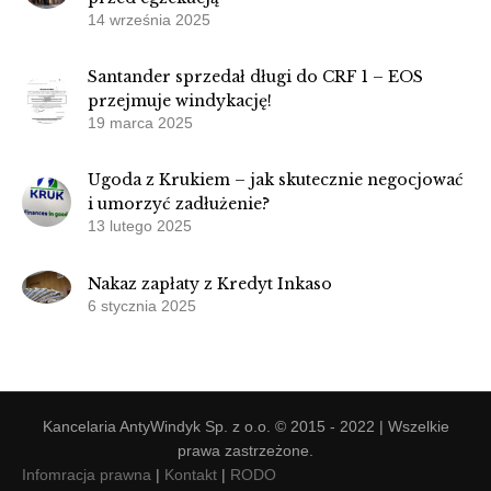
14 września 2025
Santander sprzedał długi do CRF 1 – EOS
przejmuje windykację!
19 marca 2025
Ugoda z Krukiem – jak skutecznie negocjować
i umorzyć zadłużenie?
13 lutego 2025
Nakaz zapłaty z Kredyt Inkaso
6 stycznia 2025
Kancelaria AntyWindyk Sp. z o.o. © 2015 - 2022 | Wszelkie
prawa zastrzeżone.
Infomracja prawna
|
Kontakt
|
RODO