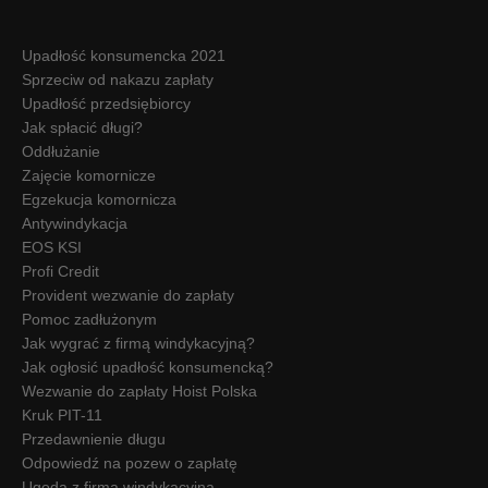
Upadłość konsumencka 2021
Sprzeciw od nakazu zapłaty
Upadłość przedsiębiorcy
Jak spłacić długi?
Oddłużanie
Zajęcie komornicze
Egzekucja komornicza
Antywindykacja
EOS KSI
Profi Credit
Provident wezwanie do zapłaty
Pomoc zadłużonym
Jak wygrać z firmą windykacyjną?
Jak ogłosić upadłość konsumencką?
Wezwanie do zapłaty Hoist Polska
Kruk PIT-11
Przedawnienie długu
Odpowiedź na pozew o zapłatę
Ugoda z firmą windykacyjną