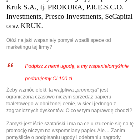
Kruk S.A., tj. PROKURA, P.R.E.S.C.O.
Investments, Presco Investments, SeCapital
oraz KRUK.
Otóż na jaki wspaniały pomysł wpadli spece od
marketingu tej firmy?
Podpisz z nami ugodę, a my wspaniałomyślnie
podarujemy Ci 100 zł.
Żeby wzmóc efekt, ta wątpliwa „
promocja
” jest
ograniczona czasowo niczym sprzedaż papieru
toaletowego w obniżonej cenie, w sieci jednego z
zagranicznych dyskontów. O co w tym naprawdę chodzi?
Zamysł jest iście szatański i ma na celu rzucenie się na tę
promocję niczym na wspomniany papier. Ale… Zanim
pomyślicie o podpisaniu ugody i odebraniu nagrody,