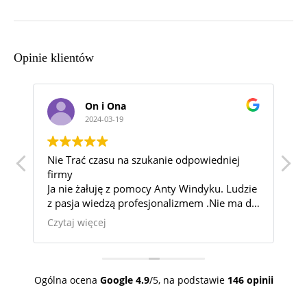
Opinie klientów
On i Ona
2024-03-19
e
Nie Trać czasu na szukanie odpowiedniej
W
firmy
m
o
Ja nie żałuję z pomocy Anty Windyku. Ludzie
k
z pasja wiedzą profesjonalizmem .Nie ma dla
p
nich żeczy nie możliwych.
1
Czytaj więcej
C
Pomogą każdemu
B
o
T
c
Ogólna ocena
Google
4.9
/5,
na podstawie
146 opinii
m