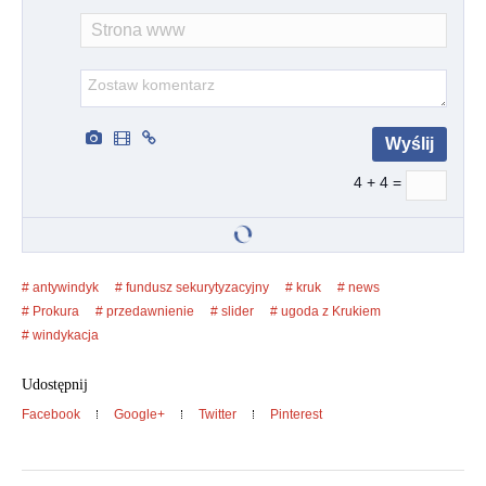
4 + 4 =
antywindyk
fundusz sekurytyzacyjny
kruk
news
Prokura
przedawnienie
slider
ugoda z Krukiem
windykacja
Udostępnij
Facebook
Google+
Twitter
Pinterest