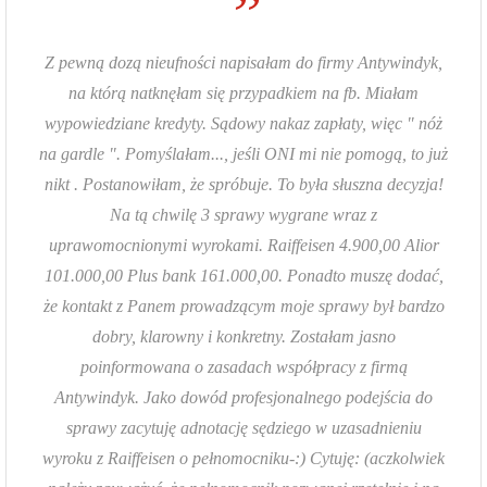
”
Z pewną dozą nieufności napisałam do firmy Antywindyk,
na którą natknęłam się przypadkiem na fb. Miałam
wypowiedziane kredyty. Sądowy nakaz zapłaty, więc " nóż
na gardle ". Pomyślałam..., jeśli ONI mi nie pomogą, to już
nikt . Postanowiłam, że spróbuje. To była słuszna decyzja!
Na tą chwilę 3 sprawy wygrane wraz z
uprawomocnionymi wyrokami. Raiffeisen 4.900,00 Alior
101.000,00 Plus bank 161.000,00. Ponadto muszę dodać,
że kontakt z Panem prowadzącym moje sprawy był bardzo
dobry, klarowny i konkretny. Zostałam jasno
poinformowana o zasadach współpracy z firmą
Antywindyk. Jako dowód profesjonalnego podejścia do
sprawy zacytuję adnotację sędziego w uzasadnieniu
wyroku z Raiffeisen o pełnomocniku-:) Cytuję: (aczkolwiek