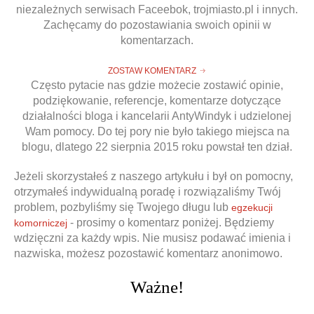
niezależnych serwisach Faceebok, trojmiasto.pl i innych.
Zachęcamy do pozostawiania swoich opinii w
komentarzach.
Obrona w sądzie
Doradztwo prawne
ZOSTAW KOMENTARZ
Często pytacie nas gdzie możecie zostawić opinie,
Reprezentacja procesowa
Doradztwo & konsulting
podziękowanie, referencje, komentarze dotyczące
działalności bloga i kancelarii AntyWindyk i udzielonej
Wam pomocy. Do tej pory nie było takiego miejsca na
blogu, dlatego 22 sierpnia 2015 roku powstał ten dział.
Jeżeli skorzystałeś z naszego artykułu i był on pomocny,
otrzymałeś indywidualną poradę i rozwiązaliśmy Twój
problem, pozbyliśmy się Twojego długu lub
egzekucji
- prosimy o komentarz poniżej. Będziemy
komorniczej
wdzięczni za każdy wpis. Nie musisz podawać imienia i
nazwiska, możesz pozostawić komentarz anonimowo.
Ważne!