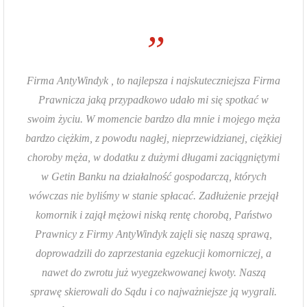
”
Firma AntyWindyk , to najlepsza i najskuteczniejsza Firma
Prawnicza jaką przypadkowo udało mi się spotkać w
swoim życiu. W momencie bardzo dla mnie i mojego męża
bardzo ciężkim, z powodu nagłej, nieprzewidzianej, ciężkiej
choroby męża, w dodatku z dużymi długami zaciągniętymi
w Getin Banku na działalność gospodarczą, których
wówczas nie byliśmy w stanie spłacać. Zadłużenie przejął
komornik i zajął mężowi niską rentę chorobą, Państwo
Prawnicy z Firmy AntyWindyk zajęli się naszą sprawą,
doprowadzili do zaprzestania egzekucji komorniczej, a
nawet do zwrotu już wyegzekwowanej kwoty. Naszą
sprawę skierowali do Sądu i co najważniejsze ją wygrali.