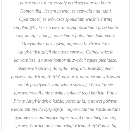
potrącenia z renty zostały przekazywane na konto
Komornika. Jestem pewna, że czuwała nad nami
Opatrzność, że wówczas spotkałam właśnie Firmę
AntyWindyk . Pocztą elektroniczną opisałam i przesłałam
całą naszą sytuację, przesłałam potrzebne dokumenty.
Otrzymałam pozytywną odpowiedź. Prawnicy z
AntyWindyk zajęli się naszą sprawą. Cofnęli zajęcie
komornicze, a nawet komornik zwrócił zajęte pieniądze.
Skierowali sprawę do sądu i wygrali. Jesteśmy pełni
podziwu dla Firmy AntyWindyk oraz niezmiernie wdzięczni
za tak pozytywnie załatwioną sprawę. Wyrok już się
uprawomocnił i nie musimy spłacać tego kredytu. Pan z
Firmy AntyWindyk o każdej porze dnia, a nawet późnym
wieczorem był do dyspozycji i odpowiadał na każde zadane
pytanie oraz na bieżąco informował o przebiegu naszej
sprawy. Gorąco polecam usługi Firmy AntyWindyk. Są