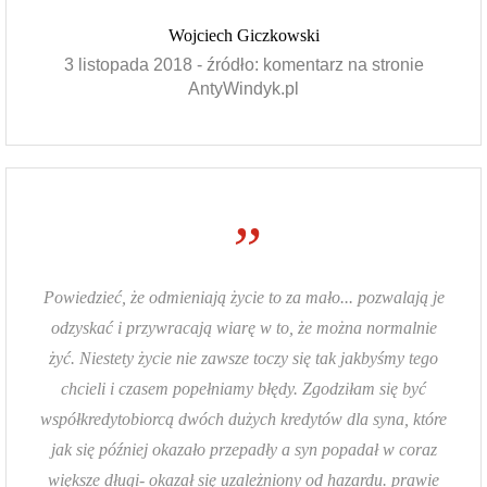
Wojciech Giczkowski
3 listopada 2018 - źródło: komentarz na stronie
AntyWindyk.pl
”
Powiedzieć, że odmieniają życie to za mało... pozwalają je
odzyskać i przywracają wiarę w to, że można normalnie
żyć. Niestety życie nie zawsze toczy się tak jakbyśmy tego
chcieli i czasem popełniamy błędy. Zgodziłam się być
współkredytobiorcą dwóch dużych kredytów dla syna, które
jak się później okazało przepadły a syn popadał w coraz
większe długi- okazał się uzależniony od hazardu. prawie