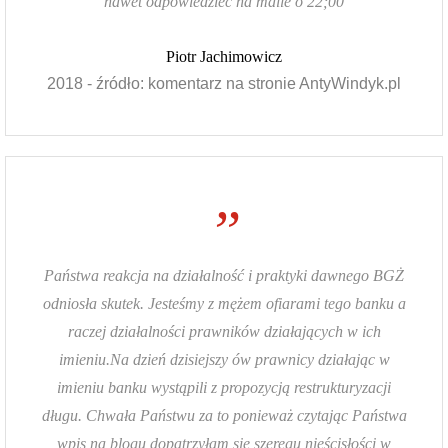
nawet odpowiedzieć na maile o 22;00
Piotr Jachimowicz
2018 - źródło: komentarz na stronie AntyWindyk.pl
”
Państwa reakcja na działalność i praktyki dawnego BGŻ
odniosła skutek. Jesteśmy z mężem ofiarami tego banku a
raczej działalności prawników działających w ich
imieniu.Na dzień dzisiejszy ów prawnicy działając w
imieniu banku wystąpili z propozycją restrukturyzacji
długu. Chwała Państwu za to ponieważ czytając Państwa
wpis na blogu dopatrzyłam się szeregu nieścisłości w