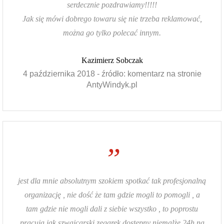
serdecznie pozdrawiamy!!!!!
Jak się mówi dobrego towaru się nie trzeba reklamować,
można go tylko polecać innym.
Kazimierz Sobczak
4 października 2018 - źródło: komentarz na stronie
AntyWindyk.pl
”
jest dla mnie absolutnym szokiem spotkać tak profesjonalną
organizację , nie dość że tam gdzie mogli to pomogli , a
tam gdzie nie mogli dali z siebie wszystko , to poprostu
pracują jak szwajcarski zegarek dostępny niemalże 24h na