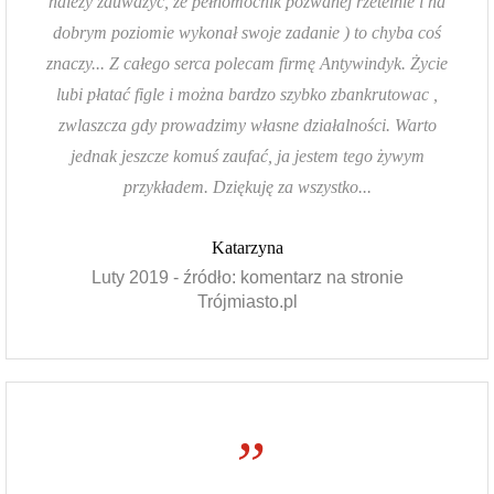
należy zauważyć, że pełnomocnik pozwanej rzetelnie i na
dobrym poziomie wykonał swoje zadanie ) to chyba coś
znaczy... Z całego serca polecam firmę Antywindyk. Życie
lubi płatać figle i można bardzo szybko zbankrutowac ,
zwlaszcza gdy prowadzimy własne działalności. Warto
jednak jeszcze komuś zaufać, ja jestem tego żywym
przykładem. Dziękuję za wszystko...
Katarzyna
Luty 2019 - źródło: komentarz na stronie
Trójmiasto.pl
”