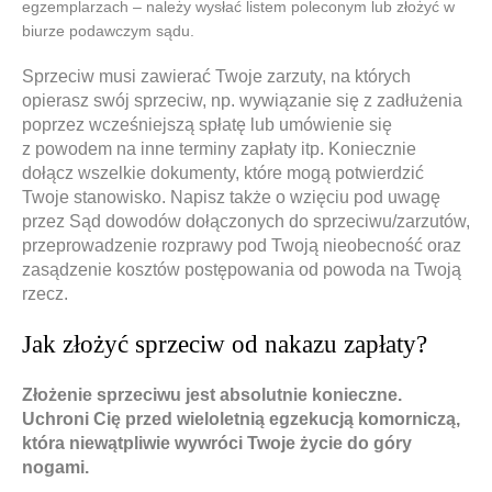
egzemplarzach – należy wysłać listem poleconym lub złożyć w
biurze podawczym sądu.
Sprzeciw musi zawierać Twoje zarzuty, na których
opierasz swój sprzeciw, np. wywiązanie się z zadłużenia
poprzez wcześniejszą spłatę lub umówienie się
z powodem na inne terminy zapłaty itp. Koniecznie
dołącz wszelkie dokumenty, które mogą potwierdzić
Twoje stanowisko. Napisz także o wzięciu pod uwagę
przez Sąd dowodów dołączonych do sprzeciwu/zarzutów,
przeprowadzenie rozprawy pod Twoją nieobecność oraz
zasądzenie kosztów postępowania od powoda na Twoją
rzecz.
Jak złożyć sprzeciw od nakazu zapłaty?
Złożenie sprzeciwu
jest absolutnie konieczne.
Uchroni Cię przed wieloletnią egzekucją komorniczą,
kt
ó
ra niewątpliwie wywr
ó
ci Twoje życie do g
ó
ry
nogami.