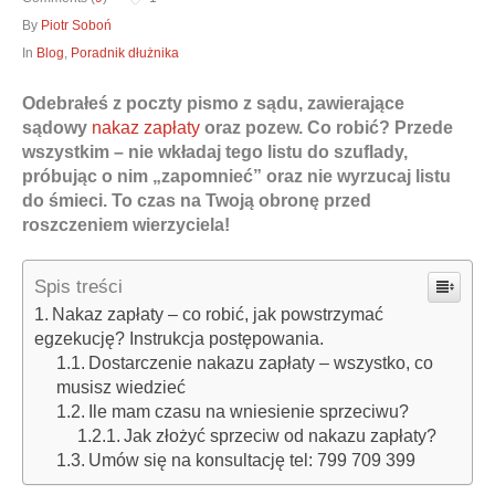
By
Piotr Soboń
In
Blog
,
Poradnik dłużnika
Odebrałeś z poczty pismo z sądu, zawierające
Obrona w sądzie
sądowy
nakaz zapłaty
oraz pozew. Co robić? Przede
Reprezentacja procesowa
wszystkim – nie wkładaj tego listu do szuflady,
pr
ó
bując o nim „zapomnieć” oraz nie wyrzucaj listu
do śmieci. To czas na Twoją obronę przed
roszczeniem wierzyciela!
Spis treści
Nakaz zapłaty – co robić, jak powstrzymać
egzekucję? Instrukcja postępowania.
Dostarczenie nakazu zapłaty – wszystko, co
musisz wiedzieć
Ile mam czasu na wniesienie sprzeciwu?
Jak złożyć sprzeciw od nakazu zapłaty?
Umów się na konsultację tel: 799 709 399