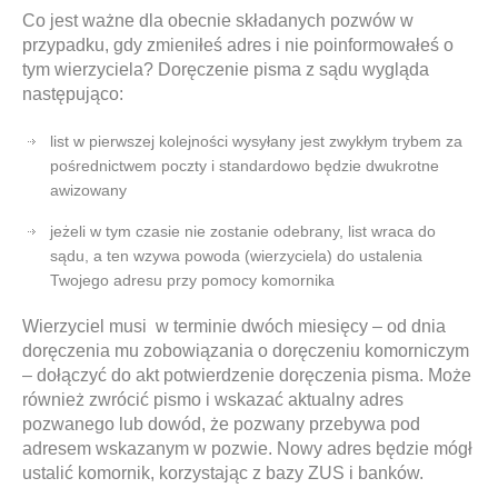
Co jest ważne dla obecnie składanych pozwów w
przypadku, gdy zmieniłeś adres i nie poinformowałeś o
tym wierzyciela? Doręczenie pisma z sądu wygląda
następująco:
list w pierwszej kolejności wysyłany jest zwykłym trybem za
pośrednictwem poczty i standardowo będzie dwukrotne
awizowany
jeżeli w tym czasie nie zostanie odebrany, list wraca do
sądu, a ten wzywa powoda (wierzyciela) do ustalenia
Twojego adresu przy pomocy komornika
Wierzyciel musi w terminie dwóch miesięcy – od dnia
doręczenia mu zobowiązania o doręczeniu komorniczym
– dołączyć do akt potwierdzenie doręczenia pisma. Może
również zwrócić pismo i wskazać aktualny adres
pozwanego lub dowód, że pozwany przebywa pod
adresem wskazanym w pozwie. Nowy adres będzie mógł
ustalić komornik, korzystając z bazy ZUS i banków.