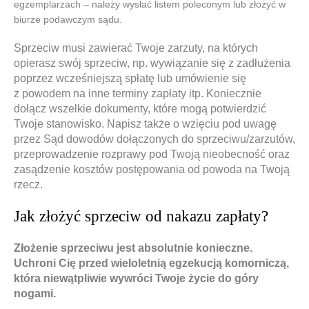
egzemplarzach – należy wysłać listem poleconym lub złożyć w
biurze podawczym sądu.
Sprzeciw musi zawierać Twoje zarzuty, na których
opierasz swój sprzeciw, np. wywiązanie się z zadłużenia
poprzez wcześniejszą spłatę lub umówienie się
z powodem na inne terminy zapłaty itp. Koniecznie
dołącz wszelkie dokumenty, które mogą potwierdzić
Twoje stanowisko. Napisz także o wzięciu pod uwagę
przez Sąd dowodów dołączonych do sprzeciwu/zarzutów,
przeprowadzenie rozprawy pod Twoją nieobecność oraz
zasądzenie kosztów postępowania od powoda na Twoją
rzecz.
Jak złożyć sprzeciw od nakazu zapłaty?
Złożenie sprzeciwu
jest absolutnie konieczne.
Uchroni Cię przed wieloletnią egzekucją komorniczą,
kt
ó
ra niewątpliwie wywr
ó
ci Twoje życie do g
ó
ry
nogami.