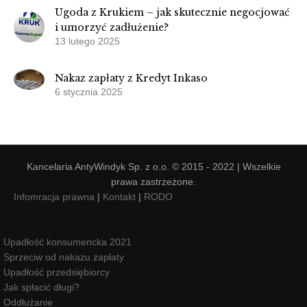
Ugoda z Krukiem – jak skutecznie negocjować
i umorzyć zadłużenie?
13 lutego 2025
Nakaz zapłaty z Kredyt Inkaso
6 stycznia 2025
Kancelaria AntyWindyk Sp. z o.o. © 2015 - 2022 | Wszelkie
prawa zastrzeżone.
Infomracja prawna
|
Kontakt
|
RODO
Upadłość konsumencka 2021
Sprzeciw od nakazu zapłaty
Upadłość przedsiębiorcy
Jak spłacić długi?
Oddłużanie