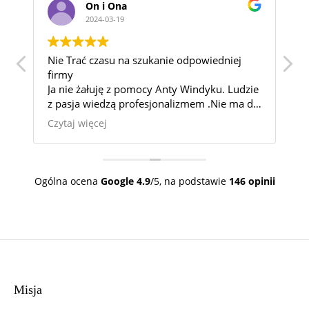
n i Ona
Katarzyna si
024-03-19
2024-03-06
 czasu na szukanie odpowiedniej
Wspaniałą Kancelaria
miałam kontakt. Pom
ałuję z pomocy Anty Windyku. Ludzie
która wydawała się b
wiedzą profesjonalizmem .Nie ma dla
powodowala u mnie 
zy nie możliwych.
100%.
ęcej
Czytaj więcej
każdemu
Bardzo jestem wdzię
okazaną cierpliwość.
Tę Kancelarie mogę 
całym sercem.
Ogólna ocena
Google
4.9
/5,
na podstawie
146 opinii
Misja