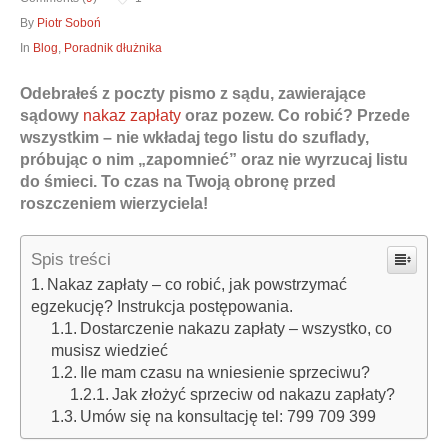
By
Piotr Soboń
In
Blog
,
Poradnik dłużnika
Odebrałeś z poczty pismo z sądu, zawierające
Obrona w sądzie
sądowy
nakaz zapłaty
oraz pozew. Co robić? Przede
Reprezentacja procesowa
wszystkim – nie wkładaj tego listu do szuflady,
pr
ó
bując o nim „zapomnieć” oraz nie wyrzucaj listu
do śmieci. To czas na Twoją obronę przed
roszczeniem wierzyciela!
Spis treści
Nakaz zapłaty – co robić, jak powstrzymać
egzekucję? Instrukcja postępowania.
Dostarczenie nakazu zapłaty – wszystko, co
musisz wiedzieć
Ile mam czasu na wniesienie sprzeciwu?
Jak złożyć sprzeciw od nakazu zapłaty?
Umów się na konsultację tel: 799 709 399