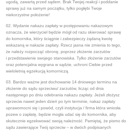
ugodą, zawartą przed sądem. Brak Twojej reakcji i poddanie
sprawy już na samym początku, tylko pogłębi Twoje
niekorzystne położenie!
Wydanie nakazu zapłaty w postępowaniu nakazowym
oznacza, że wierzyciel będzie mógł od razu skierować sprawę
do komornika, który ściągnie i zabezpieczy żądaną kwotę
wskazaną w nakazie zapłaty. Rzecz jasna nie zmienia to tego,
że należy rozpocząć obronę, poprzez złożenie zarzutów
i przedstawienie swojego stanowiska. Tylko złożenie zarzutów
oraz potencjalna wygrana w sądzie, uchroni Ciebie przed
wieloletnią egzekucją komorniczą.
Bardzo ważne jest dochowanie 14 dniowego terminu na
złożenie do sądu sprzeciwu/ zarzutów, licząc od dnia
następnego po dniu odebrania nakazu zapłaty. Jeżeli złożysz
sprzeciw nawet jeden dzień po tym terminie, nakaz zapłaty
uprawomocni się i powód, czyli instytucja / firma która wniosła
pozew o zapłatę, będzie mogła udać się do komornika, aby
skutecznie egzekwować swoją należność. Pamiętaj, że pismo do
sądu zawierające Twój sprzeciw – w dwóch podpisanych