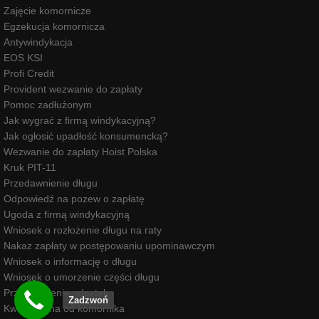
Zajęcie komornicze
Egzekucja komornicza
Antywindykacja
EOS KSI
Profi Credit
Provident wezwanie do zapłaty
Pomoc zadłużonym
Jak wygrać z firmą windykacyjną?
Jak ogłosić upadłość konsumencką?
Wezwanie do zapłaty Hoist Polska
Kruk PIT-11
Przedawnienie długu
Odpowiedź na pozew o zapłatę
Ugoda z firmą windykacyjną
Wniosek o rozłożenie długu na raty
Nakaz zapłaty w postępowaniu upominawczym
Wniosek o informację o długu
Wniosek o umorzenie części długu
Przedawnienie odsetek
Zadzwoń
Kwota wolna od komornika