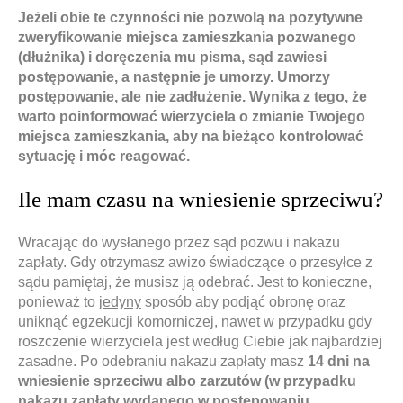
Jeżeli obie te czynności nie pozwolą na pozytywne
zweryfikowanie miejsca zamieszkania pozwanego
(dłużnika) i doręczenia mu pisma, sąd zawiesi
postępowanie, a następnie je umorzy. Umorzy
postępowanie, ale nie zadłużenie. Wynika z tego, że
warto poinformować wierzyciela o zmianie Twojego
miejsca zamieszkania, aby na bieżąco kontrolować
sytuację i móc reagować.
Ile mam czasu na wniesienie sprzeciwu?
Wracając do wysłanego przez sąd pozwu i nakazu
zapłaty. Gdy otrzymasz awizo świadczące o przesyłce z
sądu pamiętaj, że musisz ją odebrać. Jest to konieczne,
ponieważ to
jedyny
sposób aby podjąć obronę oraz
uniknąć egzekucji komorniczej, nawet w przypadku gdy
roszczenie wierzyciela jest według Ciebie jak najbardziej
zasadne. Po odebraniu nakazu zapłaty masz
14 dni na
wniesienie sprzeciwu albo zarzut
ó
w (w przypadku
nakazu zapłaty wydanego w postępowaniu