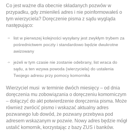
Co jest ważne dla obecnie składanych pozwów w
przypadku, gdy zmieniłeś adres i nie poinformowałeś o
tym wierzyciela? Doręczenie pisma z sądu wygląda
następująco:
list w pierwszej kolejności wysyłany jest zwykłym trybem za
pośrednictwem poczty i standardowo będzie dwukrotne
awizowany
jeżeli w tym czasie nie zostanie odebrany, list wraca do
sądu, a ten wzywa powoda (wierzyciela) do ustalenia
Twojego adresu przy pomocy komornika
Wierzyciel musi w terminie dwóch miesięcy – od dnia
doręczenia mu zobowiązania o doręczeniu komorniczym
– dołączyć do akt potwierdzenie doręczenia pisma. Może
również zwrócić pismo i wskazać aktualny adres
pozwanego lub dowód, że pozwany przebywa pod
adresem wskazanym w pozwie. Nowy adres będzie mógł
ustalić komornik, korzystając z bazy ZUS i banków.