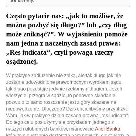
pomożemy.
Często pytacie nas: „jak to możliwe, że
można pozbyć się długu?” lub „czy dług
może zniknąć?”. W wyjaśnieniu pomoże
nam jedna z naczelnych zasad prawa:
„Res iudicata“, czyli powaga rzeczy
osądzonej.
W praktyce zadłużenie nie znika, ale tak długo jak nie
zostanie udowodnione prawomocnym wyrokiem sądu,
tak długo pozostaje jedynie rzekomym długiem. Jeżeli
wierzyciel przegra w sądzie, to ponowne składanie
pozwu o to samo roszczenie jest z góry skazane na
niepowodzenie. Dlaczego? Dziś chcielibyśmy przybliżyć
Wam, jak w praktyce działa zasada prawna „res iudicata“.
Do tego celu posłużymy się przykładem jednego z
naszych ulubionych banków, mianowicie
Alior Banku
,
który to nieustannie dostarcza nam nowych, ciekawych, a