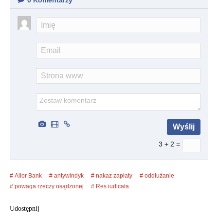
0
Komentarzy
3 + 2 =
Alior Bank
antywindyk
nakaz zapłaty
oddłużanie
powaga rzeczy osądzonej
Res iudicata
Udostępnij