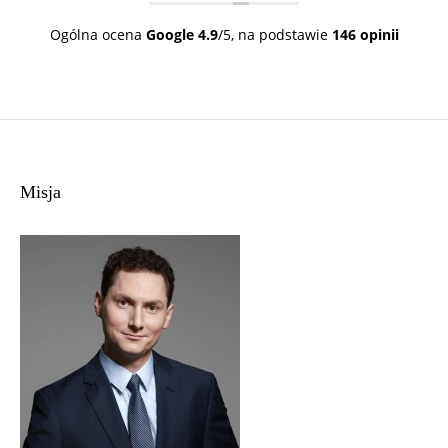
Tę Kancelarie mogę wszystkim polecić z
całym sercem.
Ogólna ocena
Google
4.9
/5,
na podstawie
146 opinii
Misja