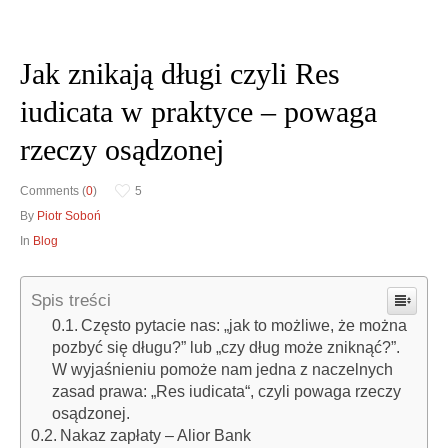
Jak znikają długi czyli Res
Obrona w sądzie
Doradztwo prawne
iudicata w praktyce – powaga
Reprezentacja procesowa
Doradztwo & konsulting
rzeczy osądzonej
Comments (
0
)
5
By
Piotr Soboń
In
Blog
Spis treści
Często pytacie nas: „jak to możliwe, że można
pozbyć się długu?” lub „czy dług może zniknąć?”.
W wyjaśnieniu pomoże nam jedna z naczelnych
zasad prawa: „Res iudicata“, czyli powaga rzeczy
osądzonej.
Nakaz zapłaty – Alior Bank