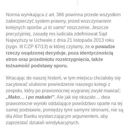
Norma wynikająca z art. 366 powinna przede wszystkim
zabezpieczyć system prawny, przed wszczynaniem
kolejnych sporów „
o to samo
“ roszczenie. Jeszcze
precyzyjniej, zasadę res iudicata zdefiniował Sąd
Najwyższy w Uchwale z dnia 21 listopada 2013 roku
(sygn. III CZP 67/13) w której czytamy, że
o powadze
rzeczy osądzonej decyduje, poza identycznością
stron oraz przedmiotu rozstrzygnięcia, także
tożsamość podstawy sporu.
Wracając do naszej historii, w tym miejscu chciałoby się
zacytować ulubione powiedzenie naszego kolegi z
zespołu, który po prawomocnej wygranej zwykł mawiać:
„Mako… i po makale!“
. Ale jak się okazało… dwa
prawomocne wyroki oddalające powództwo oparte na tej
samej podstawie, pomiędzy tymi samymi stronami, nie są
dla Alior Banku wystarczającym argumentem, aby
zaprzestać działań windykacyjnych.