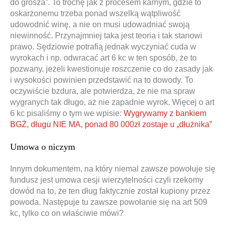
do grosza”. To trochę jak z procesem karnym, gdzie to
oskarżonemu trzeba ponad wszelką wątpliwość
udowodnić winę, a nie on musi udowadniać swoją
niewinność. Przynajmniej taka jest teoria i tak stanowi
prawo. Sędziowie potrafią jednak wyczyniać cuda w
wyrokach i np. odwracać art 6 kc w ten sposób, że to
pozwany, jeżeli kwestionuje roszczenie co do zasady jak
i wysokości powinien przedstawić na to dowody. To
oczywiście bzdura, ale potwierdza, że nie ma spraw
wygranych tak długo, aż nie zapadnie wyrok. Więcej o art
6 kc pisaliśmy o tym we wpisie:
Wygrywamy z bankiem
BGŻ, długu NIE MA, ponad 80 000zł zostaje u „dłużnika”
Umowa o niczym
Innym dokumentem, na który niemal zawsze powołuje się
fundusz jest umowa cesji wierzytelności czyli rzekomy
dowód na to, że ten dług faktycznie został kupiony przez
powoda. Następuje tu zawsze powołanie się na art 509
kc, tylko co on właściwie mówi?