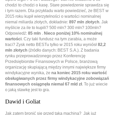
chodzi to chodzi o kasę. Stare powiedzenie sprawdza się
i tym razem. Dla przykładu warto powiedzieć, że BEST w
2015 roku kupił wierzytelności o wartości nominalnej
niemal miliarda złotych, dokładnie:
897 mln złotych
. Jak
myślicie za ile to kupili? 500 mln? 300 mln? 100mln?
Odpowiedź:
85 mln
.
Nieco poniżej 10% nominalnej
wartości
. Czy taki fundusz na tym zarabia, a może
traci? Zysk netto BESTu tylko w 2015 roku wyniósł
82,2
mln złotych
(źródło danych: BEST S.A.). Z badania
rynku przeprowadzonego przez Konferencję
Przedsiębiorstw Finansowych w Polsce, branżową
organizację skupiającą między innymi największe firmy
windykacyjne wynika, że
na koniec 2015 roku wartość
obsługiwanych przez firmy windykacyjne zobowiązań
finansowych osiągnęła niemal 67 mld zł
. To już wiecie
o jaką stawkę jest to gra.
Dawid i Goliat
Jak zatem bronić się przed taką machiną? Jak już