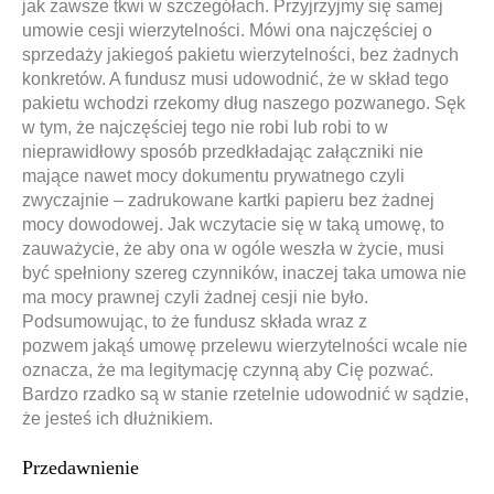
jak zawsze tkwi w szczegółach. Przyjrzyjmy się samej
umowie cesji wierzytelności. Mówi ona najczęściej o
sprzedaży jakiegoś pakietu wierzytelności, bez żadnych
konkretów. A fundusz musi udowodnić, że w skład tego
pakietu wchodzi rzekomy dług naszego pozwanego. Sęk
w tym, że najczęściej tego nie robi lub robi to w
nieprawidłowy sposób przedkładając załączniki nie
mające nawet mocy dokumentu prywatnego czyli
zwyczajnie – zadrukowane kartki papieru bez żadnej
mocy dowodowej. Jak wczytacie się w taką umowę, to
zauważycie, że aby ona w ogóle weszła w życie, musi
być spełniony szereg czynników, inaczej taka umowa nie
ma mocy prawnej czyli żadnej cesji nie było.
Podsumowując, to że fundusz składa wraz z
pozwem jakąś umowę przelewu wierzytelności wcale nie
oznacza, że ma legitymację czynną aby Cię pozwać.
Bardzo rzadko są w stanie rzetelnie udowodnić w sądzie,
że jesteś ich dłużnikiem.
Przedawnienie