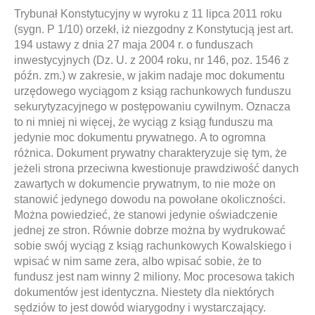
Trybunał Konstytucyjny w wyroku z 11 lipca 2011 roku
(sygn. P 1/10) orzekł, iż niezgodny z Konstytucją jest art.
194 ustawy z dnia 27 maja 2004 r. o funduszach
inwestycyjnych (Dz. U. z 2004 roku, nr 146, poz. 1546 z
późn. zm.) w zakresie, w jakim nadaje moc dokumentu
urzędowego wyciągom z ksiąg rachunkowych funduszu
sekurytyzacyjnego w postępowaniu cywilnym. Oznacza
to ni mniej ni więcej, że wyciąg z ksiąg funduszu ma
jedynie moc dokumentu prywatnego. A to ogromna
różnica. Dokument prywatny charakteryzuje się tym, że
jeżeli strona przeciwna kwestionuje prawdziwość danych
zawartych w dokumencie prywatnym, to nie może on
stanowić jedynego dowodu na powołane okoliczności.
Można powiedzieć, że stanowi jedynie oświadczenie
jednej ze stron. Równie dobrze można by wydrukować
sobie swój wyciąg z ksiąg rachunkowych Kowalskiego i
wpisać w nim same zera, albo wpisać sobie, że to
fundusz jest nam winny 2 miliony. Moc procesowa takich
dokumentów jest identyczna. Niestety dla niektórych
sędziów to jest dowód wiarygodny i wystarczający.