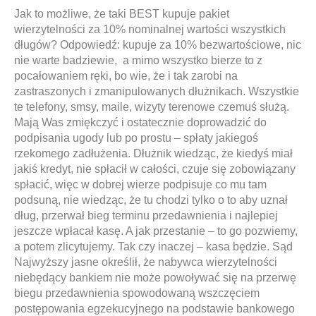
Jak to możliwe, że taki BEST kupuje pakiet
wierzytelności za 10% nominalnej wartości wszystkich
długów? Odpowiedź: kupuje za 10% bezwartościowe, nic
nie warte badziewie, a mimo wszystko bierze to z
pocałowaniem ręki, bo wie, że i tak zarobi na
zastraszonych i zmanipulowanych dłużnikach. Wszystkie
te telefony, smsy, maile, wizyty terenowe czemuś służą.
Mają Was zmiękczyć i ostatecznie doprowadzić do
podpisania ugody lub po prostu – spłaty jakiegoś
rzekomego zadłużenia. Dłużnik wiedząc, że kiedyś miał
jakiś kredyt, nie spłacił w całości, czuje się zobowiązany
spłacić, więc w dobrej wierze podpisuje co mu tam
podsuną, nie wiedząc, że tu chodzi tylko o to aby uznał
dług, przerwał bieg terminu przedawnienia i najlepiej
jeszcze wpłacał kasę. A jak przestanie – to go pozwiemy,
a potem zlicytujemy. Tak czy inaczej – kasa będzie. Sąd
Najwyższy jasne określił, że nabywca wierzytelności
niebędący bankiem nie może powoływać się na przerwę
biegu przedawnienia spowodowaną wszczęciem
postępowania egzekucyjnego na podstawie bankowego