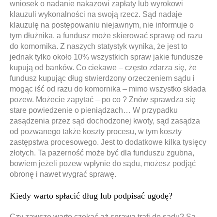
wniosek o nadanie nakazowi zapłaty lub wyrokowi
klauzuli wykonalności na swoją rzecz. Sąd nadaje
klauzulę na postępowaniu niejawnym, nie informuje o
tym dłużnika, a fundusz może skierować sprawę od razu
do komornika. Z naszych statystyk wynika, że jest to
jednak tylko około 10% wszystkich spraw jakie fundusze
kupują od banków. Co ciekawe – często zdarza się, że
fundusz kupując dług stwierdzony orzeczeniem sądu i
mogąc iść od razu do komornika – mimo wszystko składa
pozew. Możecie zapytać – po co ? Znów sprawdza się
stare powiedzenie o pieniądzach… W przypadku
zasądzenia przez sąd dochodzonej kwoty, sąd zasądza
od pozwanego także koszty procesu, w tym koszty
zastępstwa procesowego. Jest to dodatkowe kilka tysięcy
złotych. Ta pazerność może być dla funduszu zgubna,
bowiem jeżeli pozew wpłynie do sądu, możesz podjąć
obronę i nawet wygrać sprawę.
Kiedy warto spłacić dług lub podpisać ugodę?
Czy zawsze warto czekać aż sprawa trafi do sądu? Są