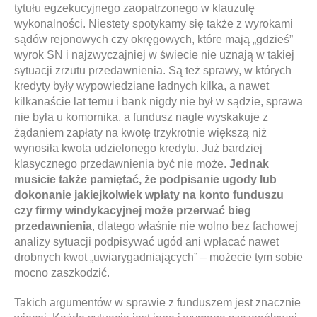
tytułu egzekucyjnego zaopatrzonego w klauzulę
wykonalności. Niestety spotykamy się także z wyrokami
sądów rejonowych czy okręgowych, które mają „gdzieś”
wyrok SN i najzwyczajniej w świecie nie uznają w takiej
sytuacji zrzutu przedawnienia. Są też sprawy, w których
kredyty były wypowiedziane ładnych kilka, a nawet
kilkanaście lat temu i bank nigdy nie był w sądzie, sprawa
nie była u komornika, a fundusz nagle wyskakuje z
żądaniem zapłaty na kwotę trzykrotnie większą niż
wynosiła kwota udzielonego kredytu. Już bardziej
klasycznego przedawnienia być nie może.
Jednak
musicie także pamiętać, że podpisanie ugody lub
dokonanie jakiejkolwiek wpłaty na konto funduszu
czy firmy windykacyjnej może przerwać bieg
przedawnienia
, dlatego właśnie nie wolno bez fachowej
analizy sytuacji podpisywać ugód ani wpłacać nawet
drobnych kwot „uwiarygadniających” – możecie tym sobie
mocno zaszkodzić.
Takich argumentów w sprawie z funduszem jest znacznie