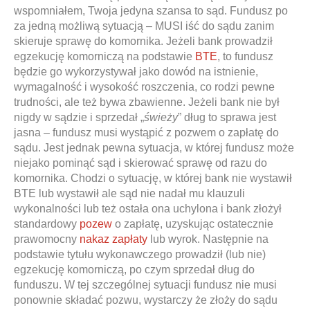
wspomniałem, Twoja jedyna szansa to sąd. Fundusz po
za jedną możliwą sytuacją – MUSI iść do sądu zanim
skieruje sprawę do komornika. Jeżeli bank prowadził
egzekucję komorniczą na podstawie
BTE
, to fundusz
będzie go wykorzystywał jako dowód na istnienie,
wymagalność i wysokość roszczenia, co rodzi pewne
trudności, ale też bywa zbawienne. Jeżeli bank nie był
nigdy w sądzie i sprzedał „
świeży
” dług to sprawa jest
jasna – fundusz musi wystąpić z pozwem o zapłatę do
sądu. Jest jednak pewna sytuacja, w której fundusz może
niejako pominąć sąd i skierować sprawę od razu do
komornika. Chodzi o sytuację, w której bank nie wystawił
BTE lub wystawił ale sąd nie nadał mu klauzuli
wykonalności lub też ostała ona uchylona i bank złożył
standardowy
pozew
o zapłatę, uzyskując ostatecznie
prawomocny
nakaz zapłaty
lub wyrok. Następnie na
podstawie tytułu wykonawczego prowadził (lub nie)
egzekucję komorniczą, po czym sprzedał dług do
funduszu. W tej szczególnej sytuacji fundusz nie musi
ponownie składać pozwu, wystarczy że złoży do sądu