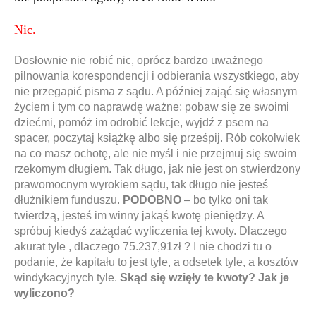
Nic.
Dosłownie nie robić nic, oprócz bardzo uważnego
pilnowania korespondencji i odbierania wszystkiego, aby
nie przegapić pisma z sądu. A później zająć się własnym
życiem i tym co naprawdę ważne: pobaw się ze swoimi
dziećmi, pomóż im odrobić lekcje, wyjdź z psem na
spacer, poczytaj książkę albo się prześpij. Rób cokolwiek
na co masz ochotę, ale nie myśl i nie przejmuj się swoim
rzekomym długiem. Tak długo, jak nie jest on stwierdzony
prawomocnym wyrokiem sądu, tak długo nie jesteś
dłużnikiem funduszu.
PODOBNO
– bo tylko oni tak
twierdzą, jesteś im winny jakąś kwotę pieniędzy. A
spróbuj kiedyś zażądać wyliczenia tej kwoty. Dlaczego
akurat tyle , dlaczego 75.237,91zł ? I nie chodzi tu o
podanie, że kapitału to jest tyle, a odsetek tyle, a kosztów
windykacyjnych tyle.
Skąd się wzięły te kwoty? Jak je
wyliczono?