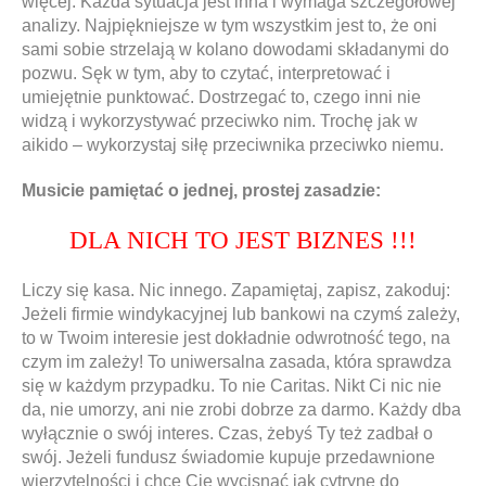
więcej. Każda sytuacja jest inna i wymaga szczegółowej
analizy. Najpiękniejsze w tym wszystkim jest to, że oni
sami sobie strzelają w kolano dowodami składanymi do
pozwu. Sęk w tym, aby to czytać, interpretować i
umiejętnie punktować. Dostrzegać to, czego inni nie
widzą i wykorzystywać przeciwko nim. Trochę jak w
aikido – wykorzystaj siłę przeciwnika przeciwko niemu.
Musicie pamiętać o jednej, prostej zasadzie:
DLA NICH TO JEST BIZNES !!!
Liczy się kasa. Nic innego. Zapamiętaj, zapisz, zakoduj:
Jeżeli firmie windykacyjnej lub bankowi na czymś zależy,
to w Twoim interesie jest dokładnie odwrotność tego, na
czym im zależy! To uniwersalna zasada, która sprawdza
się w każdym przypadku. To nie Caritas. Nikt Ci nic nie
da, nie umorzy, ani nie zrobi dobrze za darmo. Każdy dba
wyłącznie o swój interes. Czas, żebyś Ty też zadbał o
swój. Jeżeli fundusz świadomie kupuje przedawnione
wierzytelności i chce Cię wycisnąć jak cytrynę do