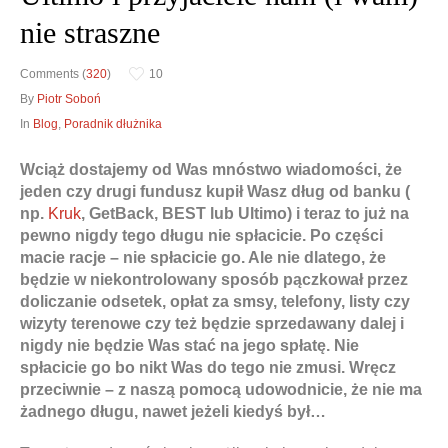
nie straszne
Comments (
320
)
10
Obrona w sądzie
Doradztwo prawne
By
Piotr Soboń
In
Blog
,
Poradnik dłużnika
Reprezentacja procesowa
Doradztwo & konsulting
Wciąż dostajemy od Was mnóstwo wiadomości, że
jeden czy drugi fundusz kupił Wasz dług od banku (
np.
Kruk
, GetBack, BEST lub Ultimo) i teraz to już na
pewno nigdy tego długu nie spłacicie. Po części
macie racje – nie spłacicie go. Ale nie dlatego, że
będzie w niekontrolowany sposób pączkował przez
doliczanie odsetek, opłat za smsy, telefony, listy czy
wizyty terenowe czy też będzie sprzedawany dalej i
nigdy nie będzie Was stać na jego spłatę. Nie
spłacicie go bo nikt Was do tego nie zmusi. Wręcz
przeciwnie – z naszą pomocą udowodnicie, że nie ma
żadnego długu, nawet jeżeli kiedyś był…