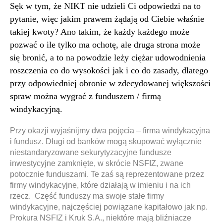
Sęk w tym, że NIKT nie udzieli Ci odpowiedzi na to
pytanie, więc jakim prawem żądają od Ciebie właśnie
takiej kwoty? Ano takim, że każdy każdego może
pozwać o ile tylko ma ochotę, ale druga strona może
się bronić, a to na powodzie leży ciężar udowodnienia
roszczenia co do wysokości jak i co do zasady, dlatego
przy odpowiedniej obronie w zdecydowanej większości
spraw można wygrać z funduszem / firmą
windykacyjną.
Przy okazji wyjaśnijmy dwa pojęcia – firma windykacyjna
i fundusz. Długi od banków mogą skupować wyłącznie
niestandaryzowane sekurytyzacyjne fundusze
inwestycyjne zamknięte, w skrócie NSFIZ, zwane
potocznie funduszami. Te zaś są reprezentowane przez
firmy windykacyjne, które działają w imieniu i na ich
rzecz. Część funduszy ma swoje stałe firmy
windykacyjne, najczęściej powiązane kapitałowo jak np.
Prokura NSFIZ i Kruk S.A., niektóre mają bliźniacze