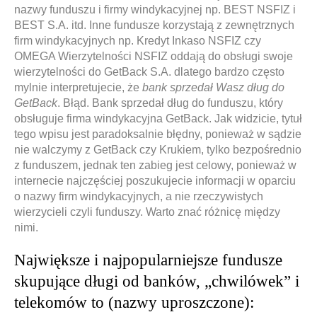
nazwy funduszu i firmy windykacyjnej np. BEST NSFIZ i
BEST S.A. itd. Inne fundusze korzystają z zewnętrznych
firm windykacyjnych np. Kredyt Inkaso NSFIZ czy
OMEGA Wierzytelności NSFIZ oddają do obsługi swoje
wierzytelności do GetBack S.A. dlatego bardzo często
mylnie interpretujecie, że
bank sprzedał Wasz dług do
GetBack
. Błąd. Bank sprzedał dług do funduszu, który
obsługuje firma windykacyjna GetBack. Jak widzicie, tytuł
tego wpisu jest paradoksalnie błędny, ponieważ w sądzie
nie walczymy z GetBack czy Krukiem, tylko bezpośrednio
z funduszem, jednak ten zabieg jest celowy, ponieważ w
internecie najczęściej poszukujecie informacji w oparciu
o nazwy firm windykacyjnych, a nie rzeczywistych
wierzycieli czyli funduszy. Warto znać różnicę między
nimi.
Największe i najpopularniejsze fundusze
skupujące długi od banków, „chwilówek” i
telekomów to (nazwy uproszczone):