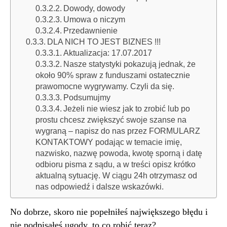
Dowody, dowody
Umowa o niczym
Przedawnienie
DLA NICH TO JEST BIZNES !!!
Aktualizacja: 17.07.2017
Nasze statystyki pokazują jednak, że
około 90% spraw z funduszami ostatecznie
prawomocne wygrywamy. Czyli da się.
Podsumujmy
Jeżeli nie wiesz jak to zrobić lub po
prostu chcesz zwiększyć swoje szanse na
wygraną – napisz do nas przez FORMULARZ
KONTAKTOWY podając w temacie imię,
nazwisko, nazwę powoda, kwotę sporną i datę
odbioru pisma z sądu, a w treści opisz krótko
aktualną sytuację. W ciągu 24h otrzymasz od
nas odpowiedź i dalsze wskazówki.
No dobrze, skoro nie popełniłeś największego błędu i
nie podpisałeś ugody, to co robić teraz?