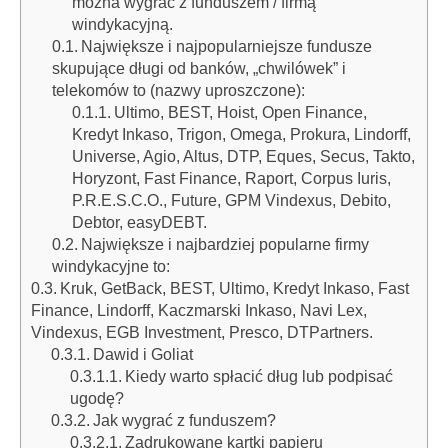
można wygrać z funduszem / firmą
windykacyjną.
Największe i najpopularniejsze fundusze
skupujące długi od banków, „chwilówek” i
telekomów to (nazwy uproszczone):
Ultimo, BEST, Hoist, Open Finance,
Kredyt Inkaso, Trigon, Omega, Prokura, Lindorff,
Universe, Agio, Altus, DTP, Eques, Secus, Takto,
Horyzont, Fast Finance, Raport, Corpus Iuris,
P.R.E.S.C.O., Future, GPM Vindexus, Debito,
Debtor, easyDEBT.
Największe i najbardziej popularne firmy
windykacyjne to:
Kruk, GetBack, BEST, Ultimo, Kredyt Inkaso, Fast
Finance, Lindorff, Kaczmarski Inkaso, Navi Lex,
Vindexus, EGB Investment, Presco, DTPartners.
Dawid i Goliat
Kiedy warto spłacić dług lub podpisać
ugodę?
Jak wygrać z funduszem?
Zadrukowane kartki papieru