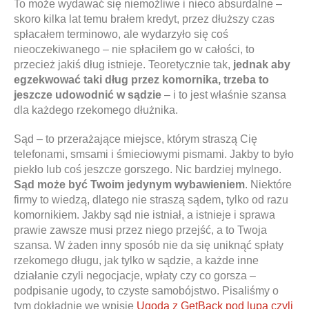
To może wydawać się niemożliwe i nieco absurdalne –
skoro kilka lat temu brałem kredyt, przez dłuższy czas
spłacałem terminowo, ale wydarzyło się coś
nieoczekiwanego – nie spłaciłem go w całości, to
przecież jakiś dług istnieje. Teoretycznie tak,
jednak aby
egzekwować taki dług przez komornika, trzeba to
jeszcze udowodnić w sądzie
– i to jest właśnie szansa
dla każdego rzekomego dłużnika.
Sąd – to przerażające miejsce, którym straszą Cię
telefonami, smsami i śmieciowymi pismami. Jakby to było
piekło lub coś jeszcze gorszego. Nic bardziej mylnego.
Sąd może być Twoim jedynym wybawieniem
. Niektóre
firmy to wiedzą, dlatego nie straszą sądem, tylko od razu
komornikiem. Jakby sąd nie istniał, a istnieje i sprawa
prawie zawsze musi przez niego przejść, a to Twoja
szansa. W żaden inny sposób nie da się uniknąć spłaty
rzekomego długu, jak tylko w sądzie, a każde inne
działanie czyli negocjacje, wpłaty czy co gorsza –
podpisanie ugody, to czyste samobójstwo. Pisaliśmy o
tym dokładnie we wpisie
Ugoda z GetBack pod lupą czyli