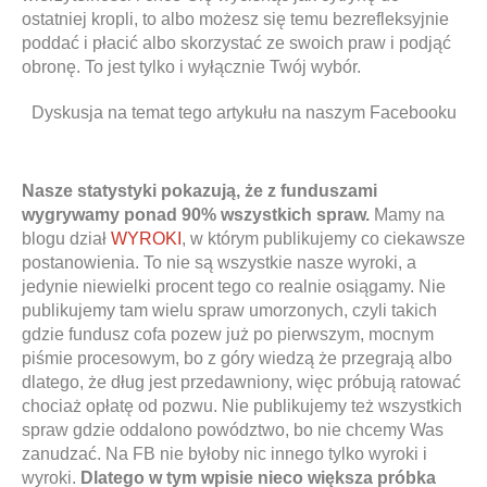
ostatniej kropli, to albo możesz się temu bezrefleksyjnie
poddać i płacić albo skorzystać ze swoich praw i podjąć
obronę. To jest tylko i wyłącznie Twój wybór.
Dyskusja na temat tego artykułu na naszym Facebooku
Nasze statystyki pokazują, że z funduszami
wygrywamy ponad 90% wszystkich spraw.
Mamy na
blogu dział
WYROKI
, w którym publikujemy co ciekawsze
postanowienia. To nie są wszystkie nasze wyroki, a
jedynie niewielki procent tego co realnie osiągamy. Nie
publikujemy tam wielu spraw umorzonych, czyli takich
gdzie fundusz cofa pozew już po pierwszym, mocnym
piśmie procesowym, bo z góry wiedzą że przegrają albo
dlatego, że dług jest przedawniony, więc próbują ratować
chociaż opłatę od pozwu. Nie publikujemy też wszystkich
spraw gdzie oddalono powództwo, bo nie chcemy Was
zanudzać. Na FB nie byłoby nic innego tylko wyroki i
wyroki.
Dlatego w tym wpisie nieco większa próbka