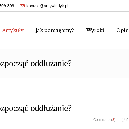
709 399
kontakt@antywindyk.pl
Artykuły
Jak pomagamy?
Wyroki
Opin
rozpocząć oddłużanie?
rozpocząć oddłużanie?
Comments (
8
)
9