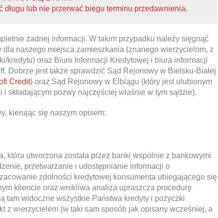
 długu lub nie przerwać biegu terminu przedawnienia.
letnie żadnej informacji. W takim przypadku należy sięgnąć
wy dla naszego miejsca zamieszkania (znanego wierzycielom, z
kredytu) oraz Biuro Informacji Kredytowej i biura informacji
iff. Dobrze jest także sprawdzić Sąd Rejonowy w Bielsku-Białej
ofi Credit
) oraz Sąd Rejonowy w Elblągu (który jest ulubionym
 i składającym pozwy najczęściej właśnie w tym sądzie).
y, kierując się naszym opisem:
ucja, która utworzona została przez banki wspólnie z bankowymi
enie, przetwarzanie i udostępnianie informacji o
szacowanie zdolności kredytowej konsumenta ubiegającego się
lnym kliencie oraz wnikliwa analiza upraszcza procedurę
są tam widoczne wszystkie Państwa kredyty i pożyczki
t z wierzycielem (w taki sam sposób jak opisany wcześniej, a