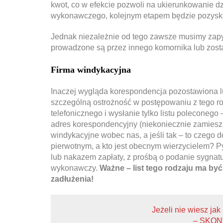
kwot, co w efekcie pozwoli na ukierunkowanie dz
wykonawczego, kolejnym etapem będzie pozyskan
Jednak niezależnie od tego zawsze musimy zapyt
prowadzone są przez innego komornika lub zos
Firma windykacyjna
Inaczej wygląda korespondencja pozostawiona l
szczególną ostrożność w postępowaniu z tego ro
telefonicznego i wysłanie tylko listu poleconego 
adres korespondencyjny (niekoniecznie zamieszk
windykacyjne wobec nas, a jeśli tak – to czego do
pierwotnym, a kto jest obecnym wierzycielem? 
lub nakazem zapłaty, z prośbą o podanie sygnatu
wykonawczy.
Ważne – list tego rodzaju ma być
zadłużenia!
Jeżeli nie wiesz jak
– SKON