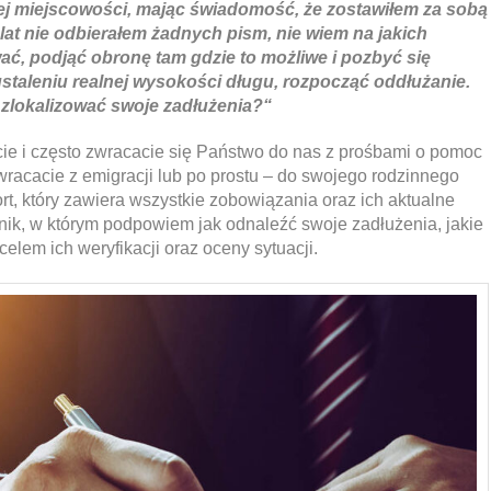
ej miejscowości, mając świadomość, że zostawiłem za sobą
lat nie odbierałem żadnych pism, nie wiem na jakich
ć, podjąć obronę tam gdzie to możliwe i pozbyć się
ustaleniu realnej wysokości długu, rozpocząć oddłużanie.
k zlokalizować swoje zadłużenia?“
ie i często zwracacie się Państwo do nas z prośbami o pomoc
racacie z emigracji lub po prostu – do swojego rodzinnego
ort, który zawiera wszystkie zobowiązania oraz ich aktualne
ik, w którym podpowiem jak odnaleźć swoje zadłużenia, jakie
elem ich weryfikacji oraz oceny sytuacji.