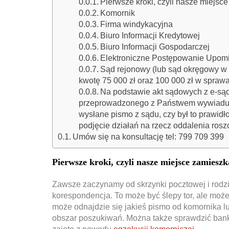
Pierwsze kroki, czyli nasze miejsce
Komornik
Firma windykacyjna
Biuro Informacji Kredytowej
Biuro Informacji Gospodarczej
Elektroniczne Postępowanie Upomin
Sąd rejonowy (lub sąd okręgowy w 
kwotę 75 000 zł oraz 100 000 zł w spraw
Na podstawie akt sądowych z e-są
przeprowadzonego z Państwem wywiadu, 
wysłane pismo z sądu, czy był to prawidł
podjęcie działań na rzecz oddalenia roszc
Umów się na konsultację tel: 799 709 399
Pierwsze kroki, czyli nasze miejsce zamieszk
Zawsze zaczynamy od skrzynki pocztowej i rodzi
korespondencja. To może być ślepy tor, ale moż
może odnajdzie się jakieś pismo od komornika l
obszar poszukiwań. Można także sprawdzić bank 