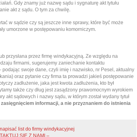
iałań. Gdy znamy już nazwę sądu i sygnaturę akt tytułu
ie akt z sądu. O tym za chwilę.
ać w sądzie czy są jeszcze inne sprawy, które być może
tały umorzone w postępowaniu komorniczym.
ub przysłana przez firmę windykacyjną. Ze względu na
dzaju firmami, sugerujemy zaniechanie kontaktu
– podając swoje dane, czyli imię i nazwisko, nr Pesel, aktualny
ania) oraz pytanie czy firma ta prowadzi jakieś postępowanie
tyczy zadłużenie, jaka jest kwota zadłużenia, kto był
Pytamy także czy dług jest zasądzony prawomocnym wyrokiem
ry akt sądowych i nazwy sądu, w którym został wydany tytuł
 zasięgnięciem informacji, a nie przyznaniem do istnienia
 napisać list do firmy windykacyjnej
TAKTUJ SIĘ Z NAMI –