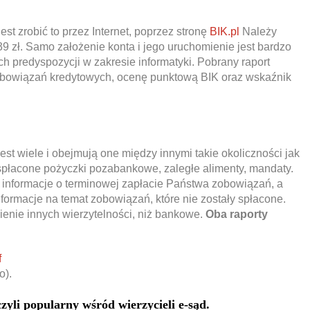
st zrobić to przez Internet, poprzez stronę
BIK.pl
Należy
39 zł. Samo założenie konta i jego uruchomienie jest bardzo
 predyspozycji w zakresie informatyki. Pobrany raport
obowiązań kredytowych, ocenę punktową BIK oraz wskaźnik
est wiele i obejmują one między innymi takie okoliczności jak
espłacone pożyczki pozabankowe, zaległe alimenty, mandaty.
 informacje o terminowej zapłacie Państwa zobowiązań, a
nformacje na temat zobowiązań, które nie zostały spłacone.
nie innych wierzytelności, niż bankowe.
Oba raporty
f
o).
yli popularny wśród wierzycieli e-sąd.