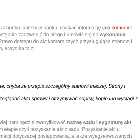
z rachunku, należy w banku uzyskać informację
jaki
komornik
następnie zadzwonić do niego i umówić się na
wykonanie
 Prawo dostępu do akt komorniczych przysługujące stronom i
 a wynika to z:
 chyba że przepis szczególny stanowi inaczej. Strony i
eglądać akta sprawy i otrzymywać odpisy, kopie lub wyciągi z
twiej nam będzie zweryfikować
nazwę sądu i sygnaturę akt
 etapie czyli pozyskania akt z sądu. Pozyskanie akt u
ormacji dotyczącej postępowania, a także wyegzekwowanych