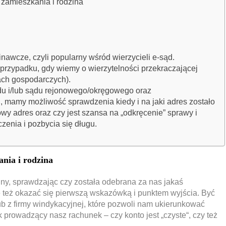
 zamieszkania i rodzina
awcze, czyli popularny wśród wierzycieli e-sąd.
przypadku, gdy wiemy o wierzytelności przekraczającej
ach gospodarczych).
du i/lub sądu rejonowego/okręgowego oraz
mamy możliwość sprawdzenia kiedy i na jaki adres zostało
owy adres oraz czy jest szansa na „odkręcenie” sprawy i
zenia i pozbycia się długu.
ania i rodzina
ny, sprawdzając czy została odebrana za nas jakaś
e też okazać się pierwszą wskazówką i punktem wyjścia. Być
ub z firmy windykacyjnej, które pozwoli nam ukierunkować
prowadzący nasz rachunek – czy konto jest „czyste“, czy też