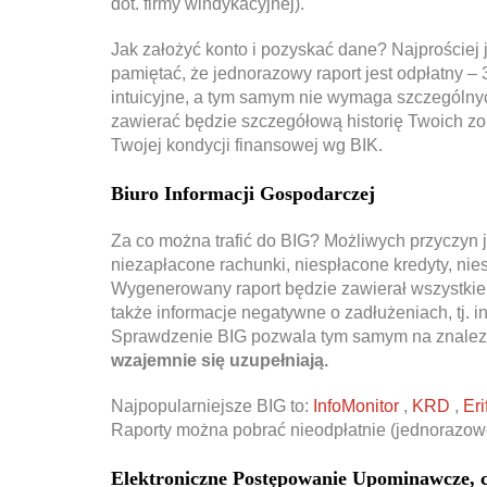
dot. firmy windykacyjnej).
Jak założyć konto i pozyskać dane? Najprościej je
pamiętać, że jednorazowy raport jest odpłatny – 
intuicyjne, a tym samym nie wymaga szczególnych
zawierać będzie szczegółową historię Twoich z
Twojej kondycji finansowej wg BIK.
Biuro Informacji Gospodarczej
Za co można trafić do BIG? Możliwych przyczyn j
niezapłacone rachunki, niespłacone kredyty, ni
Wygenerowany raport będzie zawierał wszystkie
także informacje negatywne o zadłużeniach, tj. i
Sprawdzenie BIG pozwala tym samym na znalezie
wzajemnie się uzupełniają.
Najpopularniejsze BIG to:
InfoMonitor
,
KRD
,
Eri
Raporty można pobrać nieodpłatnie (jednorazow
Elektroniczne Postępowanie Upominawcze, cz