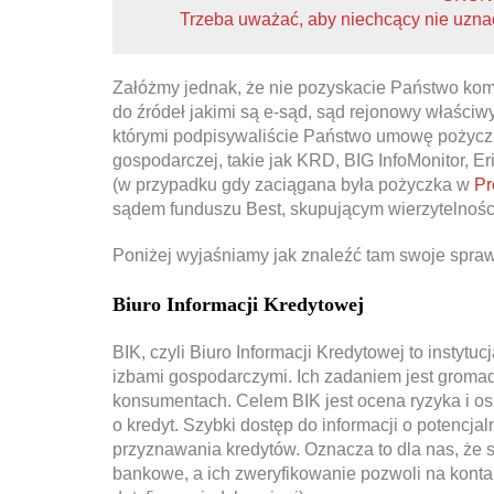
Trzeba uważać, aby niechcący nie uznać
Załóżmy jednak, że nie pozyskacie Państwo komp
do źródeł jakimi są e-sąd, sąd rejonowy właści
którymi podpisywaliście Państwo umowę pożyczki/
gospodarczej, takie jak KRD, BIG InfoMonitor, Er
(w przypadku gdy zaciągana była pożyczka w
Pr
sądem funduszu Best, skupującym wierzytelności
Poniżej wyjaśniamy jak znaleźć tam swoje spraw
Biuro Informacji Kredytowej
BIK, czyli Biuro Informacji Kredytowej to instyt
izbami gospodarczymi. Ich zadaniem jest gromadz
konsumentach. Celem BIK jest ocena ryzyka i o
o kredyt. Szybki dostęp do informacji o potencja
przyznawania kredytów. Oznacza to dla nas, że 
bankowe, a ich zweryfikowanie pozwoli na kontak