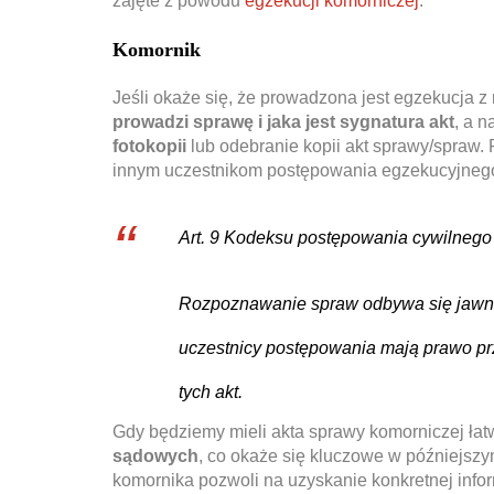
zajęte z powodu
egzekucji komorniczej
.
Komornik
Jeśli okaże się, że prowadzona jest egzekucja 
prowadzi sprawę i jaka jest sygnatura akt
, a 
fotokopii
lub odebranie kopii akt sprawy/spraw.
innym uczestnikom postępowania egzekucyjnego,
Art. 9 Kodeksu postępowania cywilnego
Rozpoznawanie spraw odbywa się jawnie,
uczestnicy postępowania mają prawo prz
tych akt.
Gdy będziemy mieli akta sprawy komorniczej ła
sądowych
, co okaże się kluczowe w późniejszym
komornika pozwoli na uzyskanie konkretnej inf