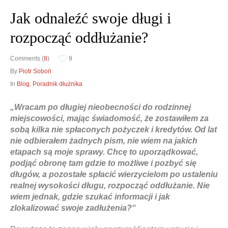
Jak odnaleźć swoje długi i
rozpocząć oddłużanie?
Obrona w sądzie
Doradztwo prawne
Comments (
8
)
9
Reprezentacja procesowa
Doradztwo & konsulting
By
Piotr Soboń
In
Blog
,
Poradnik dłużnika
„Wracam po długiej nieobecności do rodzinnej
miejscowości, mając świadomość, że zostawiłem za
sobą kilka nie spłaconych pożyczek i kredytów. Od lat
nie odbierałem żadnych pism, nie wiem na jakich
etapach są moje sprawy. Chcę to uporządkować,
podjąć obronę tam gdzie to możliwe i pozbyć się
długów, a pozostałe spłacić wierzycielom po ustaleniu
realnej wysokości długu, rozpocząć oddłużanie. Nie
wiem jednak, gdzie szukać informacji i jak
zlokalizować swoje zadłużenia?“