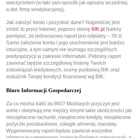
wierzycielem (w taki sam sposób jak opisany wcześniej,
a dot. firmy windykacyjnej).
Jak założyć konto i pozyskać dane? Najprościej jest
zrobić to przez Internet, poprzez stronę
BIK.pl
Należy
pamiętać, że jednorazowy raport jest odpłatny – 39 zł.
Samo założenie konta i jego uruchomienie jest bardzo
intuicyjne, a tym samym nie wymaga szczególnych
predyspozycji w zakresie informatyki. Pobrany raport
zawierać będzie szczegółową historię Twoich
zobowiązań kredytowych, ocenę punktową BIK oraz
wskaźnik Twojej kondycji finansowej wg BIK.
Biuro Informacji Gospodarczej
Za co można trafić do BIG? Możliwych przyczyn jest
wiele i obejmują one między innymi takie okoliczności jak
niezapłacone rachunki, niespłacone kredyty, niespłacone
pożyczki pozabankowe, zaległe alimenty, mandaty.
Wygenerowany raport będzie zawierał wszystkie
informacje o terminowej zapłacie Państwa zobowiązań, a