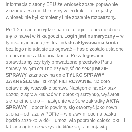
informacją z strony EPU że wniosek został poprawnie
złożony. Jeśli nie klikniemy w ten link – to tak jakby
wniosek nie był kompletny i nie zostanie rozpatrzony.
Po 1-2 dniach przyjdzie na maila login – obecnie dzieje
się to nawet w kilka godzin.
Login jest numeryczny
– w
tym samym mailu jest też
link do aktywowania konta
–
bez tego nie uda sie zalogować – hasło zostało ustalone
na poziomie zakładania konta. Po zalogowaniu
sprawdzamy czy były prowadzone przeciwko Panu
sprawy. W tym celu należy wejść do sekcji
MOJE
SPRAWY,
zaznaczy na dole
TYLKO SPRAWY
ZAKREŚLONE
i kliknąć
FILTROWANIE
. Na dole
pojawią się wszystkie sprawy. Następnie należy przy
każdej z spraw kliknąć w niebieską skrzynkę, wyświetli
sie kolejne okno – następnie wejść w zakładkę
AKTA
SPRAWY
– obecnie powinny się otworzyć jako nowa
strona – od razu w PDFie – w prawym rogu na pasku
będzie strzałka w dół – umożliwia pobranie całości akt – i
tak analogicznie wszystkie które się tam pojawią.