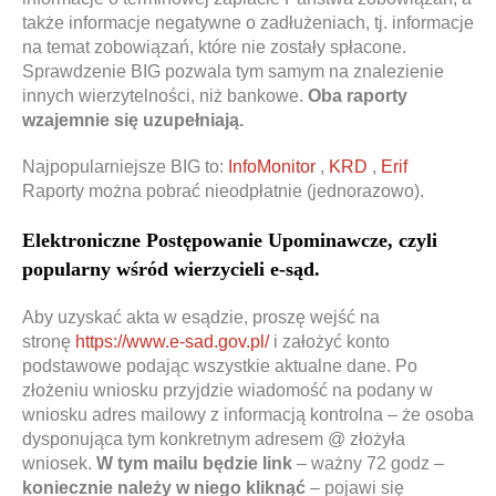
także informacje negatywne o zadłużeniach, tj. informacje
na temat zobowiązań, które nie zostały spłacone.
Sprawdzenie BIG pozwala tym samym na znalezienie
innych wierzytelności, niż bankowe.
Oba raporty
wzajemnie się uzupełniają.
Najpopularniejsze BIG to:
InfoMonitor
,
KRD
,
Erif
Raporty można pobrać nieodpłatnie (jednorazowo).
Elektroniczne Postępowanie Upominawcze, czyli
popularny wśród wierzycieli e-sąd.
Aby uzyskać akta w esądzie, proszę wejść na
stronę
https://www.e-sad.gov.pl/
i założyć konto
podstawowe podając wszystkie aktualne dane. Po
złożeniu wniosku przyjdzie wiadomość na podany w
wniosku adres mailowy z informacją kontrolna – że osoba
dysponująca tym konkretnym adresem @ złożyła
wniosek.
W tym mailu będzie link
– ważny 72 godz –
koniecznie należy w niego kliknąć
– pojawi się