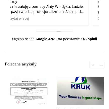
miałam kontakt. Pomogli mi w sprawie,
j
e
która wydawała się beznadziejna i
d
la
powodowala u mnie ogromny stres. Sukces
K
100%.
D
Czytaj więcej
C
Bardzo jestem wdzięczna za pomoc i
s
okazaną cierpliwość.
Tę Kancelarie mogę wszystkim polecić z
całym sercem.
Ogólna ocena
Google
4.9
/5,
na podstawie
146 opinii
Polecane artykuły