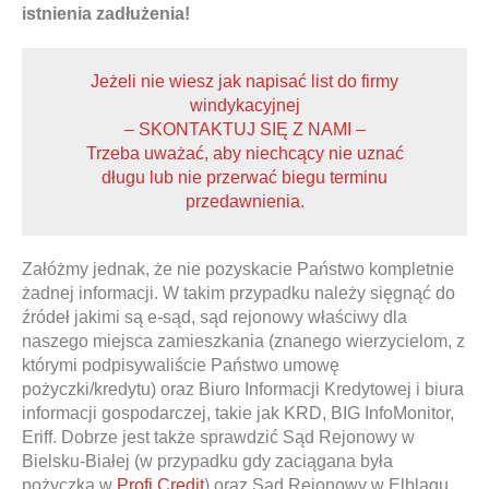
istnienia zadłużenia!
Jeżeli nie wiesz jak napisać list do firmy
windykacyjnej
– SKONTAKTUJ SIĘ Z NAMI –
Trzeba uważać, aby niechcący nie uznać
długu lub nie przerwać biegu terminu
przedawnienia.
Załóżmy jednak, że nie pozyskacie Państwo kompletnie
żadnej informacji. W takim przypadku należy sięgnąć do
źródeł jakimi są e-sąd, sąd rejonowy właściwy dla
naszego miejsca zamieszkania (znanego wierzycielom, z
którymi podpisywaliście Państwo umowę
pożyczki/kredytu) oraz Biuro Informacji Kredytowej i biura
informacji gospodarczej, takie jak KRD, BIG InfoMonitor,
Eriff. Dobrze jest także sprawdzić Sąd Rejonowy w
Bielsku-Białej (w przypadku gdy zaciągana była
pożyczka w
Profi Credit
) oraz Sąd Rejonowy w Elblągu