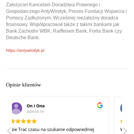
Założyciel Kancelarii Doradztwa Prawnego i
Gospodarczego AntyWindyk, Prezes Fundacji Wsparcia i
Pomocy Zadłużonym. Wcześniej niezależny doradca
finansowy. Współpracował także z takimi bankami jak
Bank Zachodni WBK, Raiffeisen Bank, Fortis Bank czy
Deutsche Bank.
https://antywindyk.pl
Opinie klientów
Katarzyna sielska
2024-03-06
Wspaniałą Kancelaria! Najlepsza z jaką
F