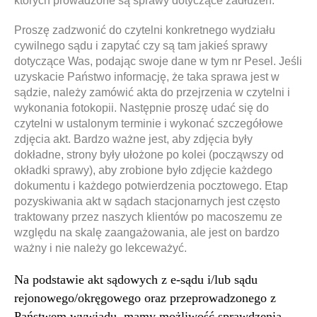
których prowadzone są sprawy dotyczące zadłużeń.
Proszę zadzwonić do czytelni konkretnego wydziału
cywilnego sądu i zapytać czy są tam jakieś sprawy
dotyczące Was, podając swoje dane w tym nr Pesel. Jeśli
uzyskacie Państwo informację, że taka sprawa jest w
sądzie, należy zamówić akta do przejrzenia w czytelni i
wykonania fotokopii. Następnie proszę udać się do
czytelni w ustalonym terminie i wykonać szczegółowe
zdjęcia akt. Bardzo ważne jest, aby zdjęcia były
dokładne, strony były ułożone po kolei (począwszy od
okładki sprawy), aby zrobione było zdjęcie każdego
dokumentu i każdego potwierdzenia pocztowego. Etap
pozyskiwania akt w sądach stacjonarnych jest często
traktowany przez naszych klientów po macoszemu ze
względu na skalę zaangażowania, ale jest on bardzo
ważny i nie należy go lekceważyć.
Na podstawie akt sądowych z e-sądu i/lub sądu
rejonowego/okręgowego oraz przeprowadzonego z
Państwem wywiadu, mamy możliwość sprawdzenia