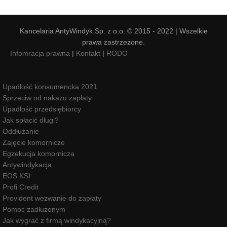
Kancelaria AntyWindyk Sp. z o.o. © 2015 - 2022 | Wszelkie
prawa zastrzeżone.
Infomracja prawna
|
Kontakt
|
RODO
Upadłość konsumencka 2021
Sprzeciw od nakazu zapłaty
Upadłość przedsiębiorcy
Jak spłacić długi?
Oddłużanie
Zajęcie komornicze
Egzekucja komornicza
Antywindykacja
EOS KSI
Profi Credit
Provident wezwanie do zapłaty
Pomoc zadłużonym
Jak wygrać z firmą windykacyjną?