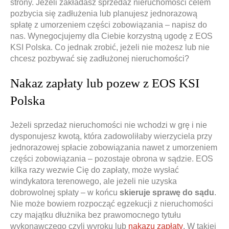
strony. Jeżeli zakładasz sprzedaż nieruchomości celem
pozbycia się zadłużenia lub planujesz jednorazową
spłatę z umorzeniem części zobowiązania – napisz do
nas. Wynegocjujemy dla Ciebie korzystną ugodę z EOS
KSI Polska. Co jednak zrobić, jeżeli nie możesz lub nie
chcesz pozbywać się zadłużonej nieruchomości?
Nakaz zapłaty lub pozew z EOS KSI
Polska
Jeżeli sprzedaż nieruchomości nie wchodzi w grę i nie
dysponujesz kwotą, która zadowoliłaby wierzyciela przy
jednorazowej spłacie zobowiązania nawet z umorzeniem
części zobowiązania – pozostaje obrona w sądzie. EOS
kilka razy wezwie Cię do zapłaty, może wysłać
windykatora terenowego, ale jeżeli nie uzyska
dobrowolnej spłaty – w końcu
skieruje sprawę do sądu
.
Nie może bowiem rozpocząć egzekucji z nieruchomości
czy majątku dłużnika bez prawomocnego tytułu
wykonawczego czyli wyroku lub
nakazu zapłaty
. W takiej