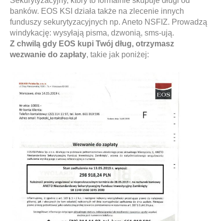
Sekurytyzacyjny, który to formalnie skupuje długi od
banków. EOS KSI działa także na zlecenie innych
funduszy sekurytyzacyjnych np. Aneto NSFIZ. Prowadzą
windykację: wysyłają pisma, dzwonią, sms-ują.
Z chwilą gdy EOS kupi Twój dług, otrzymasz
wezwanie do zapłaty
, takie jak poniżej: