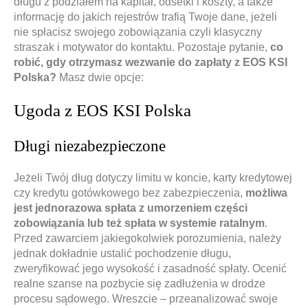
długu z podziałem na kapitał, odsetki i koszty, a także
informację do jakich rejestrów trafią Twoje dane, jeżeli
nie spłacisz swojego zobowiązania czyli klasyczny
straszak i motywator do kontaktu. Pozostaje pytanie,
co
robić, gdy otrzymasz wezwanie do zapłaty z EOS KSI
Polska?
Masz dwie opcje:
Ugoda z EOS KSI Polska
Długi niezabezpieczone
Jeżeli Twój dług dotyczy limitu w koncie, karty kredytowej
czy kredytu gotówkowego bez zabezpieczenia,
możliwa
jest jednorazowa spłata z umorzeniem części
zobowiązania lub też spłata w systemie ratalnym
.
Przed zawarciem jakiegokolwiek porozumienia, należy
jednak dokładnie ustalić pochodzenie długu,
zweryfikować jego wysokość i zasadność spłaty. Ocenić
realne szanse na pozbycie się zadłużenia w drodze
procesu sądowego. Wreszcie – przeanalizować swoje