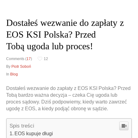
Dostałeś wezwanie do zapłaty z
Obrona w sądzie
Doradztwo prawne
EOS KSI Polska? Przed
Reprezentacja procesowa
Doradztwo & konsulting
Tobą ugoda lub proces!
Comments (
17
)
12
By
Piotr Soboń
In
Blog
Dostałeś wezwanie do zapłaty z EOS KSI Polska? Przed
Tobą bardzo ważna decyzja – czeka Cię ugoda lub
proces sądowy. Dziś podpowiemy, kiedy warto zawrzeć
ugodę z EOS, a kiedy podjąć obronę w sądzie.
Spis treści
EOS kupuje długi