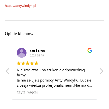
https://antywindyk.pl
Opinie klientów
Katarzyna sielska
2024-03-06
Wspaniałą Kancelaria! Najlepsza z jaką
miałam kontakt. Pomogli mi w sprawie,
ie
która wydawała się beznadziejna i
dla
powodowala u mnie ogromny stres. Sukces
100%.
Czytaj więcej
Bardzo jestem wdzięczna za pomoc i
okazaną cierpliwość.
Tę Kancelarie mogę wszystkim polecić z